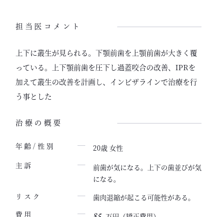
担当医コメント
上下に叢生が見られる。下顎前歯を上顎前歯が大きく覆
っている。上下顎前歯を圧下し過蓋咬合の改善、IPRを
加えて叢生の改善を計画し、インビザラインで治療を行
う事とした
治療の概要
年齢/性別
20歳 女性
主訴
前歯が気になる。上下の歯並びが気
になる。
歯肉退縮が起こる可能性がある。
リスク
85
費用
万円（矯正費用）