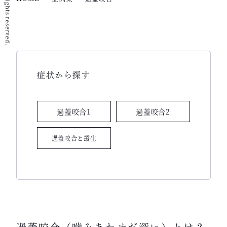
症状から探す
過蓋咬合1
過蓋咬合2
過蓋咬合と叢生