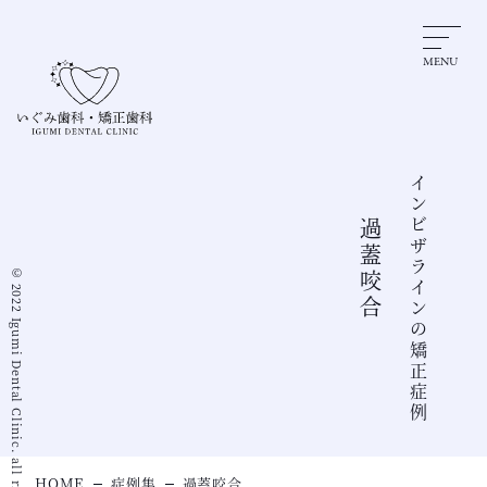
MENU
インビザラインの矯正症例
過蓋咬合
© 2022 Igumi Dental Clinic. all rights reserved.
HOME
症例集
過蓋咬合