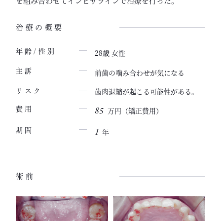
を組み合わせてインビザラインで治療を行った。
治療の概要
年齢/性別
28歳 女性
主訴
前歯の噛み合わせが気になる
歯肉退縮が起こる可能性がある。
リスク
85
費用
万円（矯正費用）
1
期間
年
術前