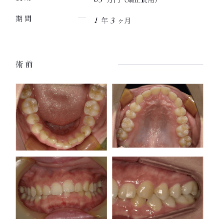
1
3
期間
年
ヶ月
術前