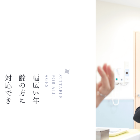
対
応
で
き
る
矯
正
治
に
幅
広
い
年
齢
の
方
S
S
U
I
T
A
B
L
E
F
O
R
A
L
L
A
G
E