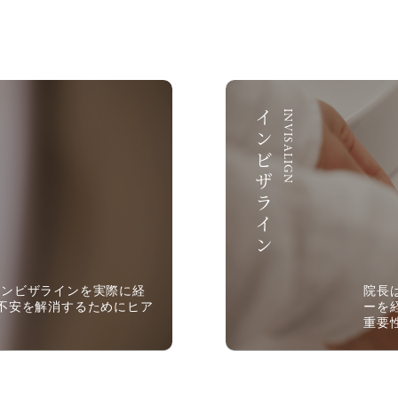
インビザライン
INVISALIGN
インビザラインを実際に経
院長
不安を解消するためにヒア
ーを
重要