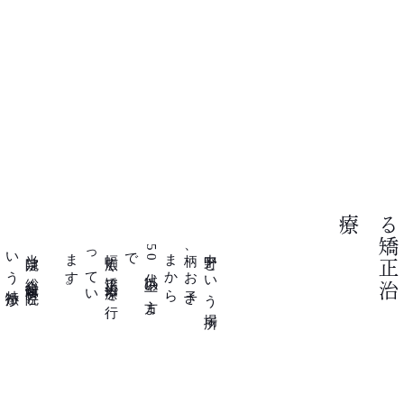
療
当
院
は
総
合
歯
科
医
院
と
い
う
特
徴
か
ら
す
べ
て
の
治
療
。
幅
広
く
矯
正
治
療
を
行
っ
て
い
ま
す
で
中
野
と
い
う
場
所
柄
、
お
子
さ
ま
か
ら
5
0
代
以
上
の
方
ま