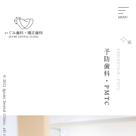
MENU
予防歯科・PMTC
PREVENTION / PMTC
© 2022 Igumi Dental Clinic. all rights reserved.