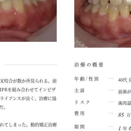
治療の概要
年齢/性別
40代 
叉咬合が数か所見られる。前
IPRを組み合わせてインビザ
主訴
前歯
ライアンスが良く、治療に協
歯肉
リスク
だ。
費用
85
万
れてしまった。動的矯正治療
期間
1
年