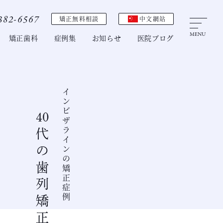
382-6567
矯正無料相談
中文網站
MENU
矯正歯科
症例集
お知らせ
医院ブログ
インビザラインの矯正症例
40
代の歯列矯正